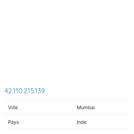
42.110.215.139
Ville
Mumbai
Pays
Inde