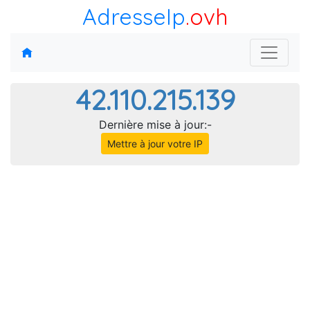
AdresseIp
.ovh
42.110.215.139
Dernière mise à jour:-
Mettre à jour votre IP