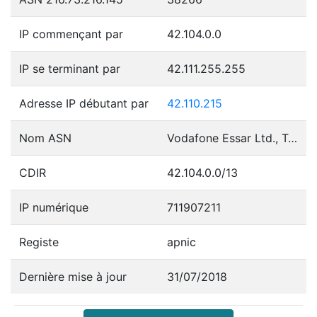
IP commençant par
42.104.0.0
IP se terminant par
42.111.255.255
Adresse IP débutant par
42.110.215
Nom ASN
Vodafone Essar Ltd., Telecommunication - Value Added Services
CDIR
42.104.0.0/13
IP numérique
711907211
Registe
apnic
Dernière mise à jour
31/07/2018