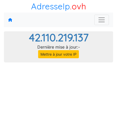
AdresseIp
.ovh
42.110.219.137
Dernière mise à jour:-
Mettre à jour votre IP