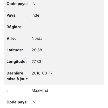
IN
Inde
-
Noida
28,58
77,33
2018-08-17
MaxMind
IN