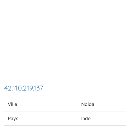
42.110.219.137
Ville
Noida
Pays
Inde