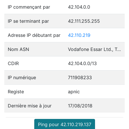
IP commençant par
42.104.0.0
IP se terminant par
42.111.255.255
Adresse IP débutant par
42.110.219
Nom ASN
Vodafone Essar Ltd., Telecommunication - Value Added Services
CDIR
42.104.0.0/13
IP numérique
711908233
Registe
apnic
Dernière mise à jour
17/08/2018
Ping pour 42.110.219.137