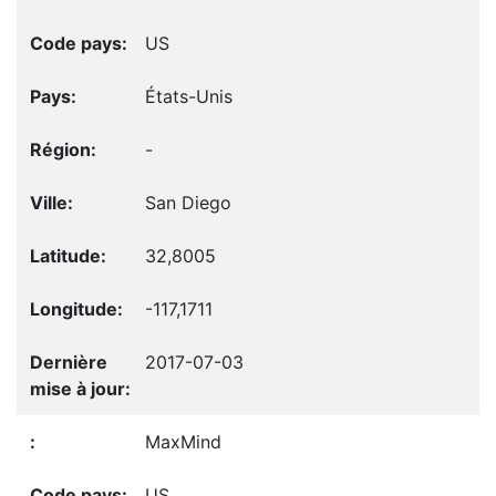
US
États-Unis
-
San Diego
32,8005
-117,1711
2017-07-03
MaxMind
US