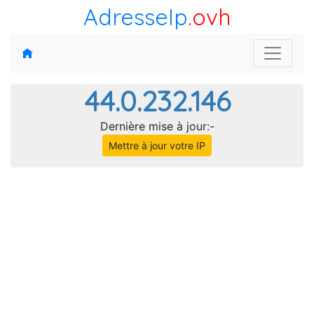
AdresseIp
.ovh
44.0.232.146
Dernière mise à jour:-
Mettre à jour votre IP