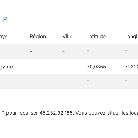
 IP
ays
Région
Ville
Latitude
Longi
-
-
0
0
gypte
-
-
30,0355
31,22
-
-
0
0
-
-
-
-
IP pour localiser 45.232.92.165. Vous pouvez situer les loca