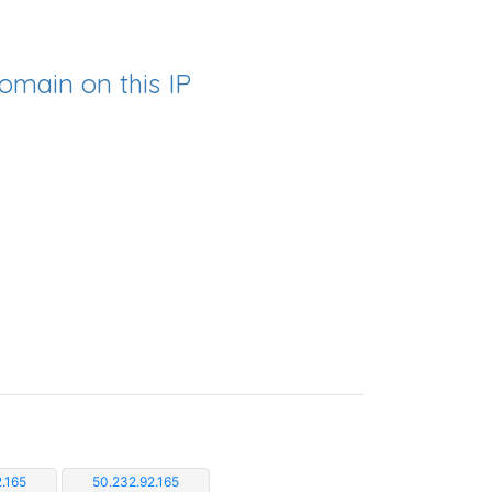
omain on this IP
.165
50.232.92.165