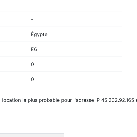
-
Égypte
EG
0
0
 location la plus probable pour l'adresse IP 45.232.92.165 e