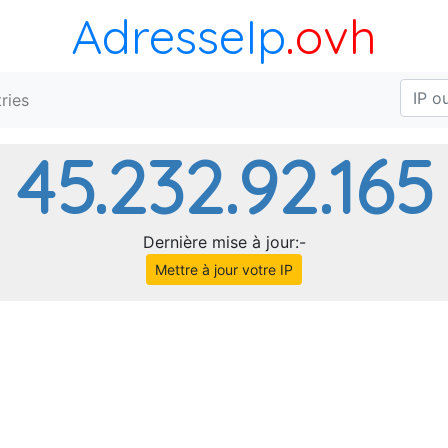
AdresseIp
.ovh
ries
45.232.92.165
Dernière mise à jour:-
Mettre à jour votre IP