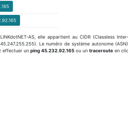
.165
.92.165
 LINKdotNET-AS, elle appartient au CIDR (Classless Inter
à 45.247.255.255). Le numéro de système autonome (ASN) 
 effectuer un
ping 45.232.92.165
ou un
traceroute
en cli