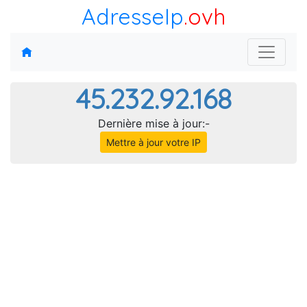
AdresseIp
.ovh
45.232.92.168
Dernière mise à jour:-
Mettre à jour votre IP