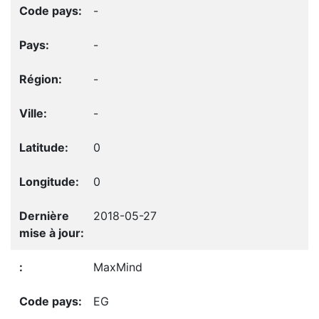
-
-
-
-
0
0
2018-05-27
MaxMind
EG