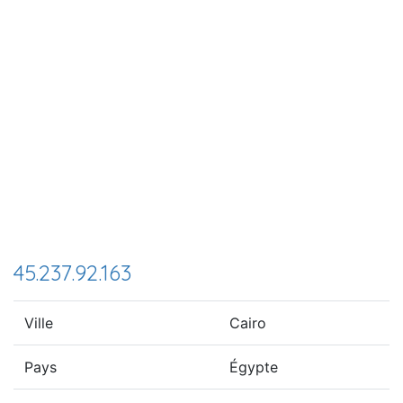
45.237.92.163
Ville
Cairo
Pays
Égypte