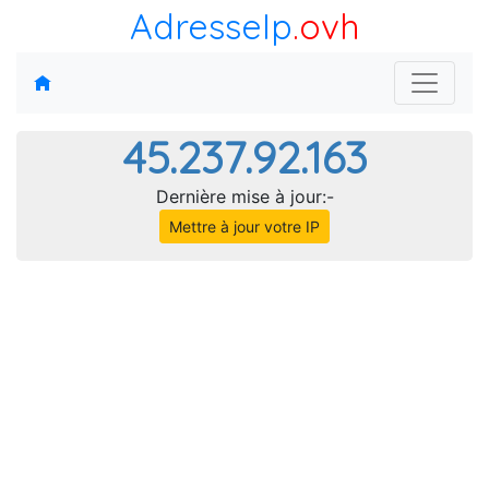
AdresseIp
.ovh
45.237.92.163
Dernière mise à jour:-
Mettre à jour votre IP