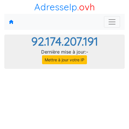
AdresseIp
.ovh
92.174.207.191
Dernière mise à jour:-
Mettre à jour votre IP