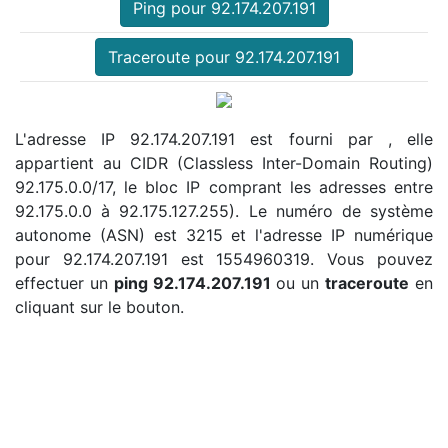
Ping pour 92.174.207.191
Traceroute pour 92.174.207.191
L'adresse IP 92.174.207.191 est fourni par , elle
appartient au CIDR (Classless Inter-Domain Routing)
92.175.0.0/17, le bloc IP comprant les adresses entre
92.175.0.0 à 92.175.127.255). Le numéro de système
autonome (ASN) est 3215 et l'adresse IP numérique
pour 92.174.207.191 est 1554960319. Vous pouvez
effectuer un
ping 92.174.207.191
ou un
traceroute
en
cliquant sur le bouton.