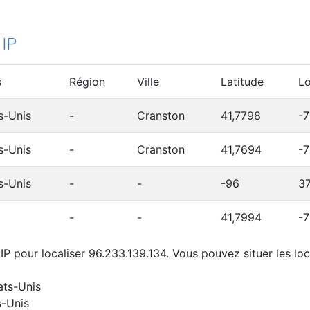
 IP
s
Région
Ville
Latitude
Lo
s-Unis
-
Cranston
41,7798
-7
s-Unis
-
Cranston
41,7694
-7
s-Unis
-
-
-96
3
-
-
41,7994
-7
P pour localiser 96.233.139.134. Vous pouvez situer les loc
ats-Unis
s-Unis