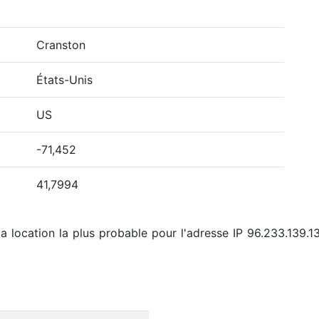
Cranston
États-Unis
US
-71,452
41,7994
a location la plus probable pour l'adresse IP 96.233.139.1