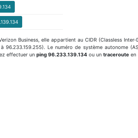
9.134
.139.134
Verizon Business, elle appartient au CIDR (Classless Inter
0 à 96.233.159.255). Le numéro de système autonome (ASN
ez effectuer un
ping 96.233.139.134
ou un
traceroute
en 