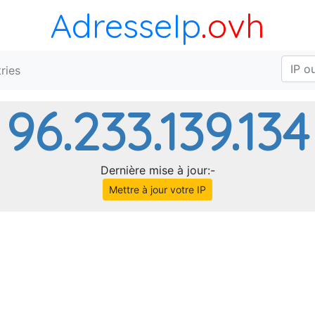
AdresseIp
.ovh
ries
96.233.139.134
Dernière mise à jour:-
Mettre à jour votre IP