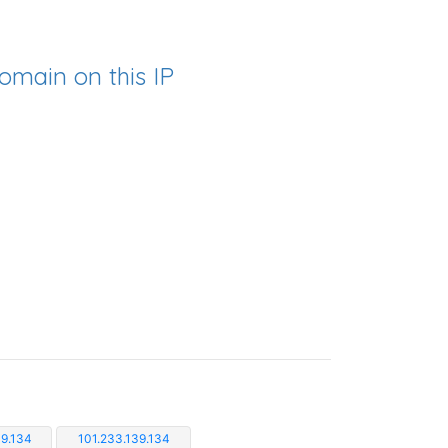
omain on this IP
39.134
101.233.139.134