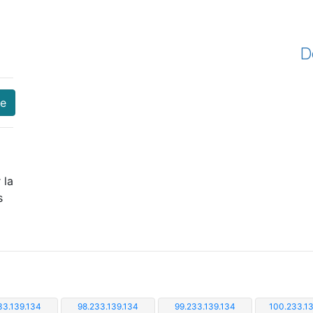
D
re
 la
s
33.139.134
98.233.139.134
99.233.139.134
100.233.1