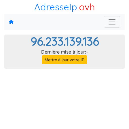
AdresseIp
.ovh
96.233.139.136
Dernière mise à jour:-
Mettre à jour votre IP