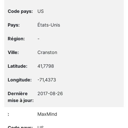
US
États-Unis
-
Cranston
41,7798
-71,4373
2017-08-26
MaxMind
US