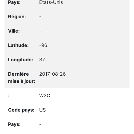
États-Unis
-
-
-96
37
2017-08-26
W3C
US
-