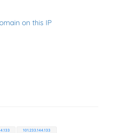
omain on this IP
44.133
101.233.144.133