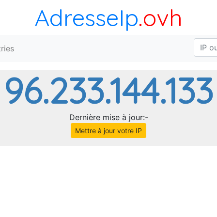
AdresseIp
.ovh
ries
96.233.144.133
Dernière mise à jour:-
Mettre à jour votre IP