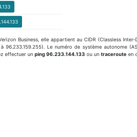
4.133
.144.133
Verizon Business, elle appartient au CIDR (Classless Inter
0 à 96.233.159.255). Le numéro de système autonome (ASN
z effectuer un
ping 96.233.144.133
ou un
traceroute
en c