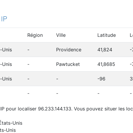
 IP
Région
Ville
Latitude
L
s-Unis
-
Providence
41,824
-
s-Unis
-
Pawtucket
41,8685
-
s-Unis
-
-
-96
3
-
-
-
-
P pour localiser 96.233.144.133. Vous pouvez situer les loc
États-Unis
ts-Unis