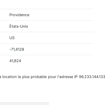
Providence
États-Unis
US
-71,4128
41,824
a location la plus probable pour l'adresse IP 96.233.144.133