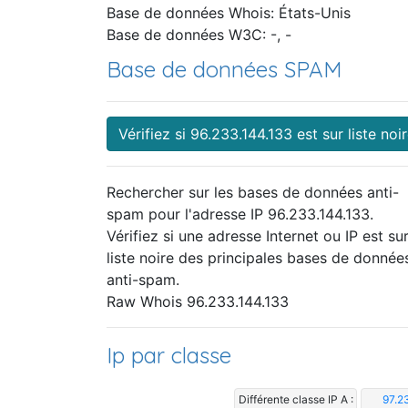
Base de données Whois: États-Unis
Base de données W3C: -, -
Base de données SPAM
Vérifiez si 96.233.144.133 est sur liste noi
Rechercher sur les bases de données anti-
spam pour l'adresse IP 96.233.144.133.
Vérifiez si une adresse Internet ou IP est sur
liste noire des principales bases de donnée
anti-spam.
Raw Whois 96.233.144.133
Ip par classe
Différente classe IP A :
97.2