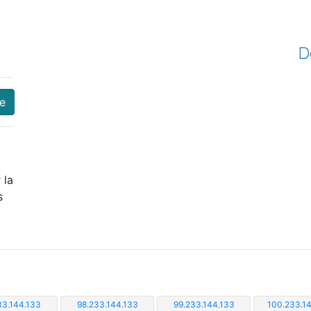
D
re
 la
s
33.144.133
98.233.144.133
99.233.144.133
100.233.1