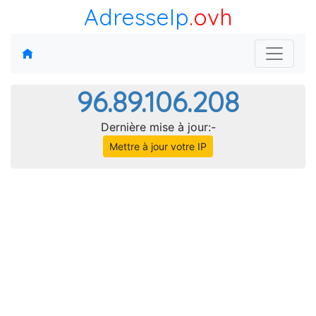
AdresseIp
.ovh
96.89.106.208
Dernière mise à jour:-
Mettre à jour votre IP