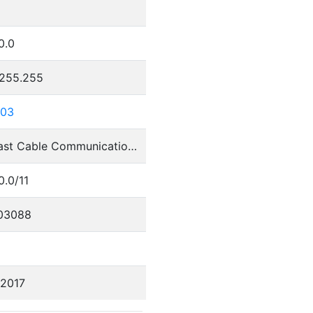
0.0
.255.255
103
Comcast Cable Communications, LLC
0.0/11
03088
/2017