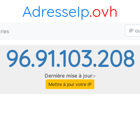
AdresseIp
.ovh
ries
96.91.103.208
Dernière mise à jour:-
Mettre à jour votre IP