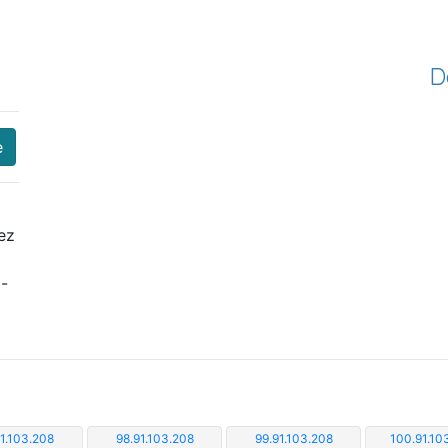
D
e
ez
i-
91.103.208
98.91.103.208
99.91.103.208
100.91.10