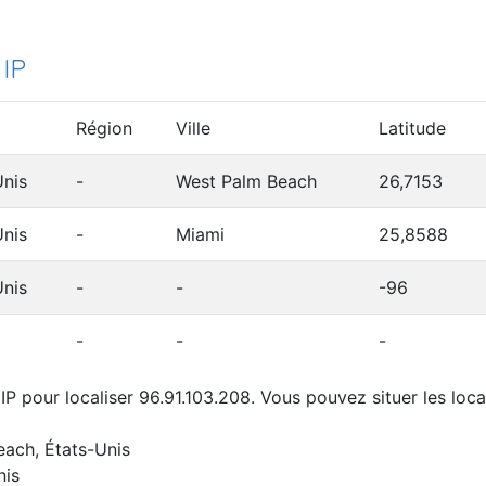
 IP
Région
Ville
Latitude
Unis
-
West Palm Beach
26,7153
Unis
-
Miami
25,8588
Unis
-
-
-96
-
-
-
P pour localiser 96.91.103.208. Vous pouvez situer les loca
ach, États-Unis
nis