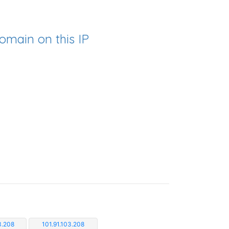
omain on this IP
3.208
101.91.103.208