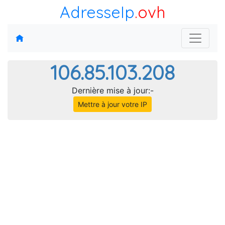
AdresseIp
.ovh
106.85.103.208
Dernière mise à jour:-
Mettre à jour votre IP