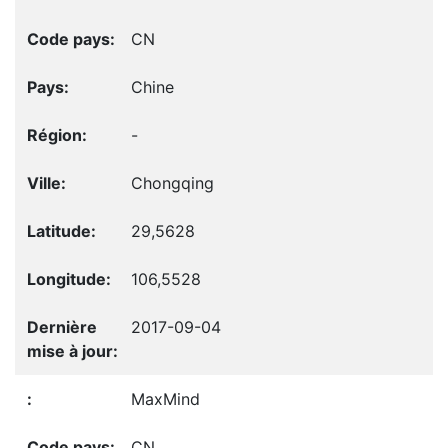
CN
Chine
-
Chongqing
29,5628
106,5528
2017-09-04
MaxMind
CN