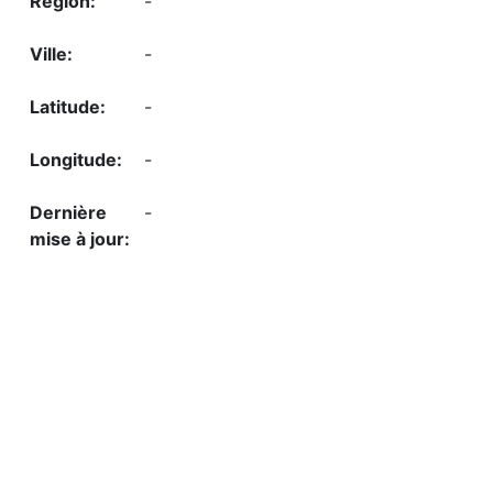
-
-
-
-
-