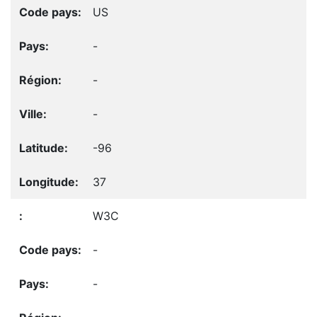
US
-
-
-
-96
37
W3C
-
-