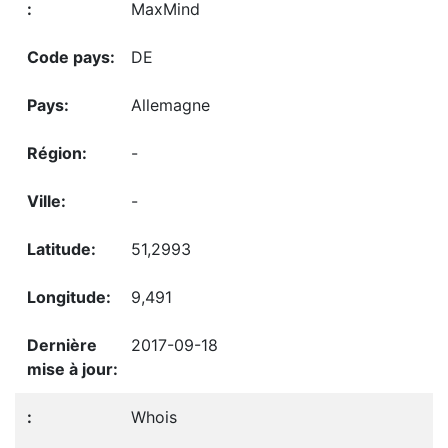
MaxMind
DE
Allemagne
-
-
51,2993
9,491
2017-09-18
Whois