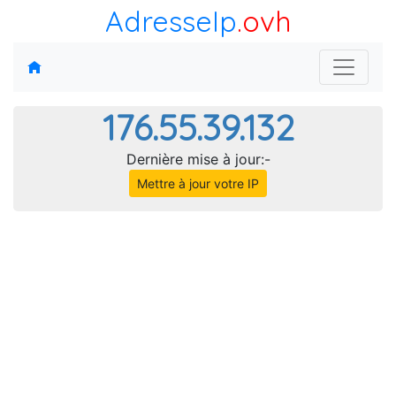
AdresseIp
.ovh
176.55.39.132
Dernière mise à jour:-
Mettre à jour votre IP