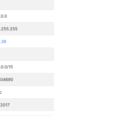
.0.0
5.255.255
.39
.0.0/15
404690
c
/2017