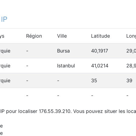
 IP
ys
Région
Ville
Latitude
Lon
rquie
-
Bursa
40,1917
29,
rquie
-
Istanbul
41,0214
28,
rquie
-
-
35
39
-
-
-
-
P pour localiser 176.55.39.210. Vous pouvez situer les loca
ie
ie