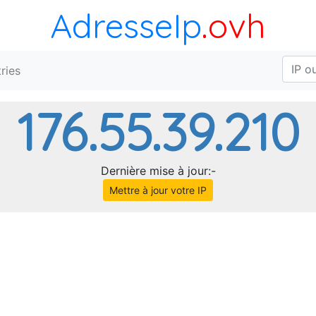
AdresseIp
.ovh
ries
176.55.39.210
Dernière mise à jour:-
Mettre à jour votre IP