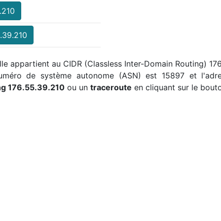
.210
.39.210
elle appartient au CIDR (Classless Inter-Domain Routing) 17
 numéro de système autonome (ASN) est 15897 et l'adre
ng 176.55.39.210
ou un
traceroute
en cliquant sur le bout