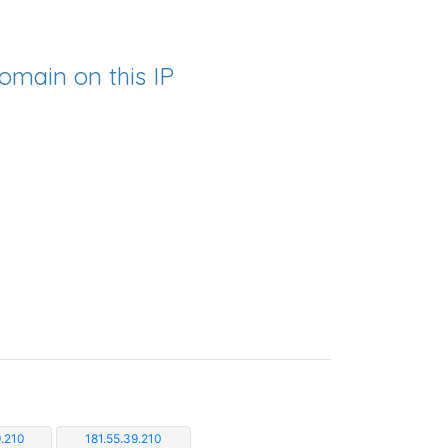
omain on this IP
.210
181.55.39.210