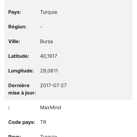
Turquie
-
Bursa
40,1917
29,0611
2017-07-27
MaxMind
TR
Turquie