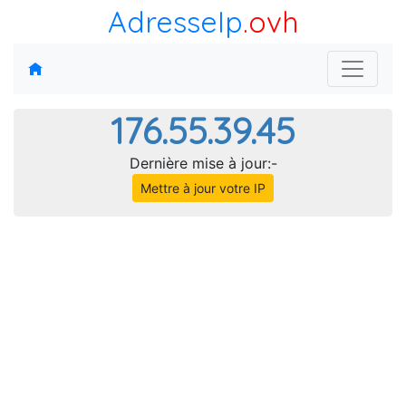
AdresseIp
.ovh
176.55.39.45
Dernière mise à jour:-
Mettre à jour votre IP