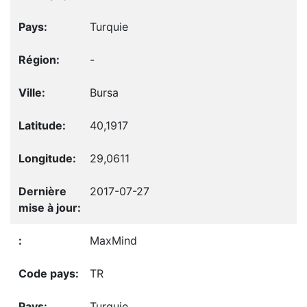
Turquie
-
Bursa
40,1917
29,0611
2017-07-27
MaxMind
TR
Turquie