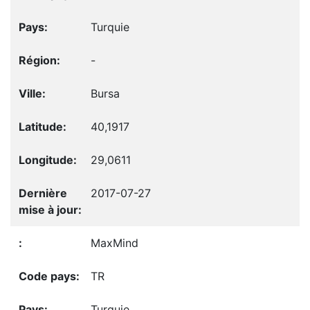
Turquie
-
Bursa
40,1917
29,0611
2017-07-27
MaxMind
TR
Turquie