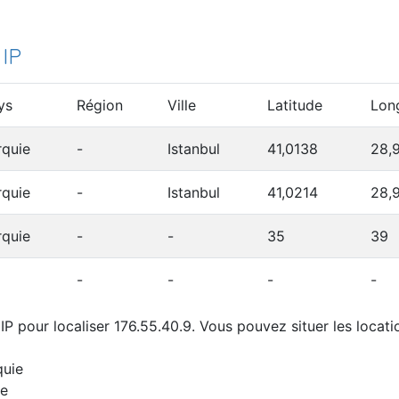
 IP
ys
Région
Ville
Latitude
Lon
rquie
-
Istanbul
41,0138
28,
rquie
-
Istanbul
41,0214
28,
rquie
-
-
35
39
-
-
-
-
P pour localiser 176.55.40.9. Vous pouvez situer les locati
quie
ie