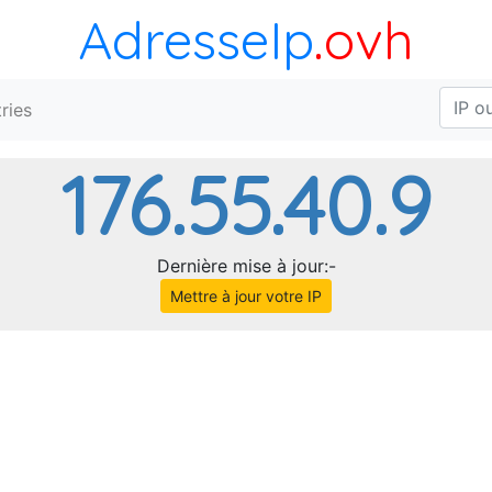
AdresseIp
.ovh
ries
176.55.40.9
Dernière mise à jour:-
Mettre à jour votre IP