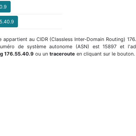
0.9
5.40.9
lle appartient au CIDR (Classless Inter-Domain Routing) 176
 numéro de système autonome (ASN) est 15897 et l'ad
ng 176.55.40.9
ou un
traceroute
en cliquant sur le bouton.