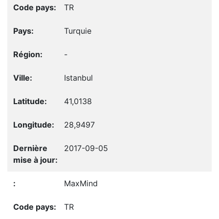
TR
Turquie
-
Istanbul
41,0138
28,9497
2017-09-05
MaxMind
TR