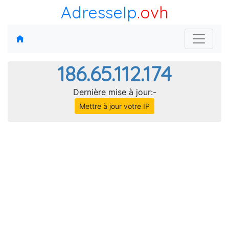
AdresseIp
.ovh
186.65.112.174
Dernière mise à jour:-
Mettre à jour votre IP