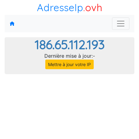
AdresseIp
.ovh
186.65.112.193
Dernière mise à jour:-
Mettre à jour votre IP