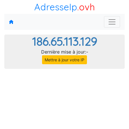
AdresseIp
.ovh
186.65.113.129
Dernière mise à jour:-
Mettre à jour votre IP