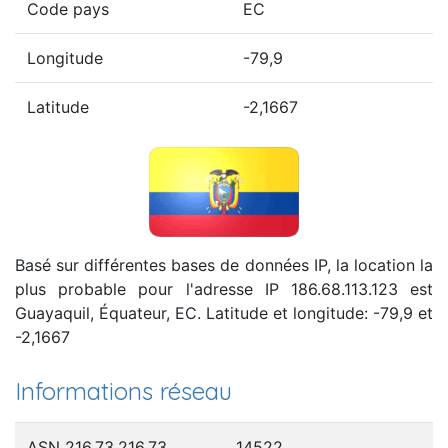
Code pays
EC
Longitude
-79,9
Latitude
-2,1667
Basé sur différentes bases de données IP, la location la
plus probable pour l'adresse IP 186.68.113.123 est
Guayaquil, Équateur, EC. Latitude et longitude: -79,9 et
-2,1667
Informations réseau
ASN 216.73.216.73
14522