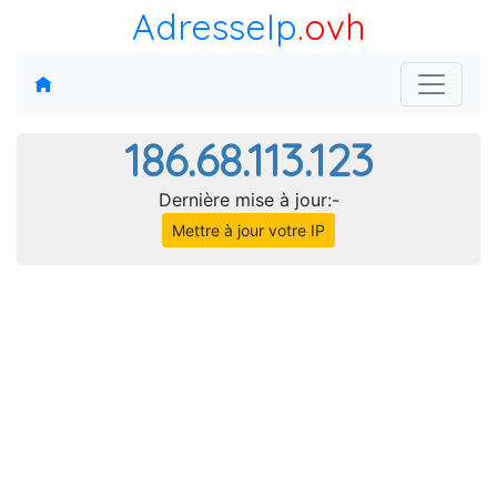
AdresseIp
.ovh
186.68.113.123
Dernière mise à jour:-
Mettre à jour votre IP