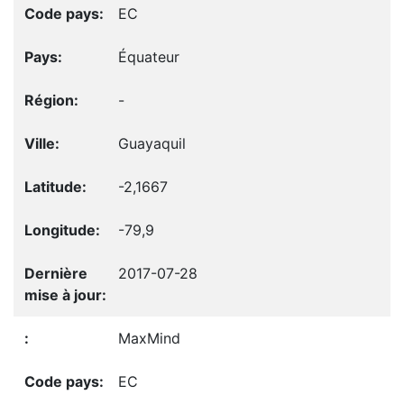
EC
Équateur
-
Guayaquil
-2,1667
-79,9
2017-07-28
MaxMind
EC