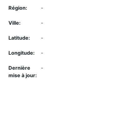
-
-
-
-
-