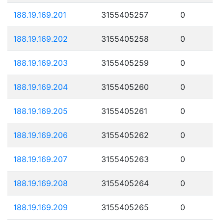
188.19.169.201
3155405257
0
188.19.169.202
3155405258
0
188.19.169.203
3155405259
0
188.19.169.204
3155405260
0
188.19.169.205
3155405261
0
188.19.169.206
3155405262
0
188.19.169.207
3155405263
0
188.19.169.208
3155405264
0
188.19.169.209
3155405265
0