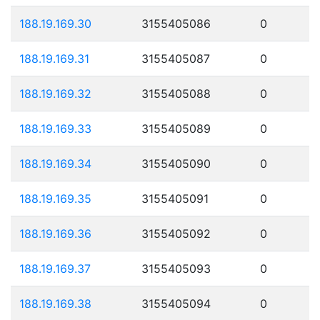
188.19.169.30
3155405086
0
188.19.169.31
3155405087
0
188.19.169.32
3155405088
0
188.19.169.33
3155405089
0
188.19.169.34
3155405090
0
188.19.169.35
3155405091
0
188.19.169.36
3155405092
0
188.19.169.37
3155405093
0
188.19.169.38
3155405094
0