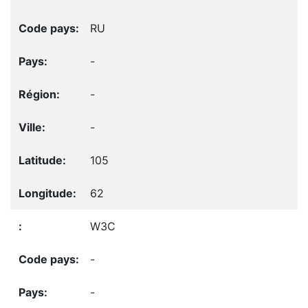
RU
-
-
-
105
62
W3C
-
-