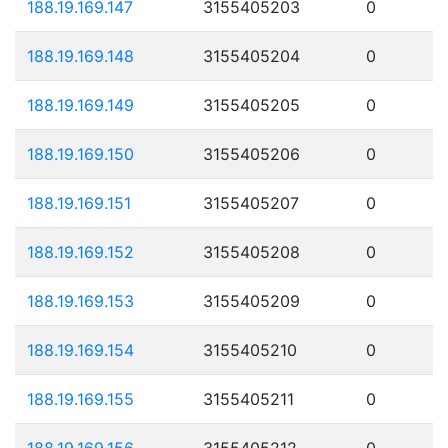
188.19.169.147
3155405203
0
188.19.169.148
3155405204
0
188.19.169.149
3155405205
0
188.19.169.150
3155405206
0
188.19.169.151
3155405207
0
188.19.169.152
3155405208
0
188.19.169.153
3155405209
0
188.19.169.154
3155405210
0
188.19.169.155
3155405211
0
188.19.169.156
3155405212
0