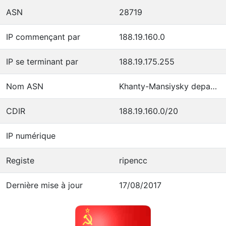
ASN
28719
IP commençant par
188.19.160.0
IP se terminant par
188.19.175.255
Nom ASN
Khanty-Mansiysky department Autonomous System
CDIR
188.19.160.0/20
IP numérique
Registe
ripencc
Dernière mise à jour
17/08/2017