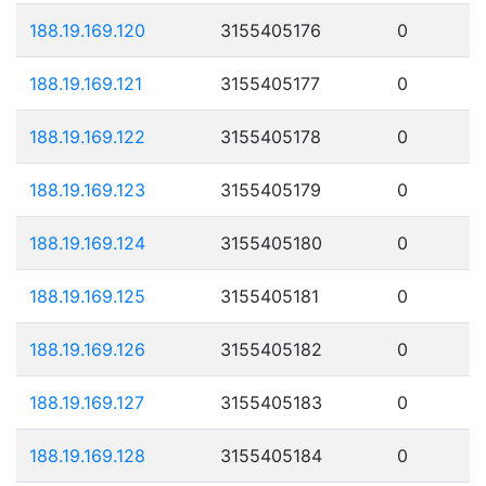
188.19.169.120
3155405176
0
188.19.169.121
3155405177
0
188.19.169.122
3155405178
0
188.19.169.123
3155405179
0
188.19.169.124
3155405180
0
188.19.169.125
3155405181
0
188.19.169.126
3155405182
0
188.19.169.127
3155405183
0
188.19.169.128
3155405184
0