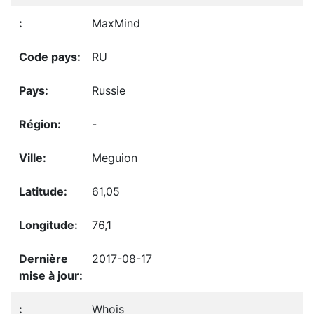
MaxMind
RU
Russie
-
Meguion
61,05
76,1
2017-08-17
Whois