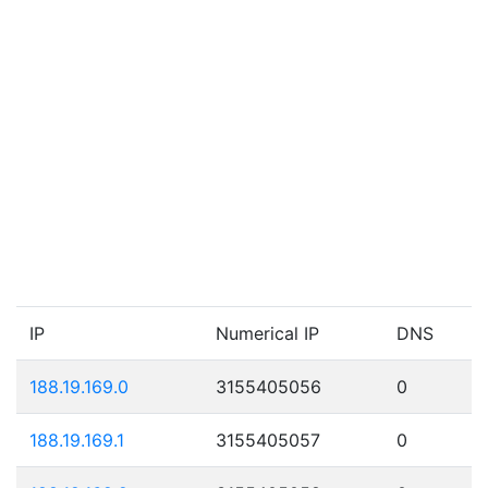
IP
Numerical IP
DNS
188.19.169.0
3155405056
0
188.19.169.1
3155405057
0