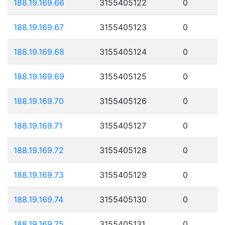
188.19.169.66
3155405122
0
188.19.169.67
3155405123
0
188.19.169.68
3155405124
0
188.19.169.69
3155405125
0
188.19.169.70
3155405126
0
188.19.169.71
3155405127
0
188.19.169.72
3155405128
0
188.19.169.73
3155405129
0
188.19.169.74
3155405130
0
188.19.169.75
3155405131
0