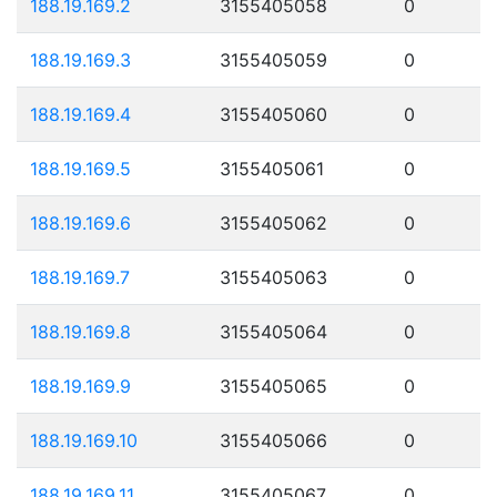
188.19.169.2
3155405058
0
188.19.169.3
3155405059
0
188.19.169.4
3155405060
0
188.19.169.5
3155405061
0
188.19.169.6
3155405062
0
188.19.169.7
3155405063
0
188.19.169.8
3155405064
0
188.19.169.9
3155405065
0
188.19.169.10
3155405066
0
188.19.169.11
3155405067
0