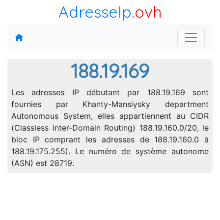
AdresseIp
.ovh
188.19.169
Les adresses IP débutant par 188.19.169 sont
fournies par Khanty-Mansiysky department
Autonomous System, elles appartiennent au CIDR
(Classless Inter-Domain Routing) 188.19.160.0/20, le
bloc IP comprant les adresses de 188.19.160.0 à
188.19.175.255). Le numéro de système autonome
(ASN) est 28719.