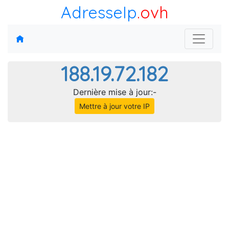
AdresseIp
.ovh
188.19.72.182
Dernière mise à jour:-
Mettre à jour votre IP