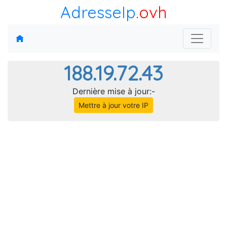
AdresseIp
.ovh
188.19.72.43
Dernière mise à jour:-
Mettre à jour votre IP