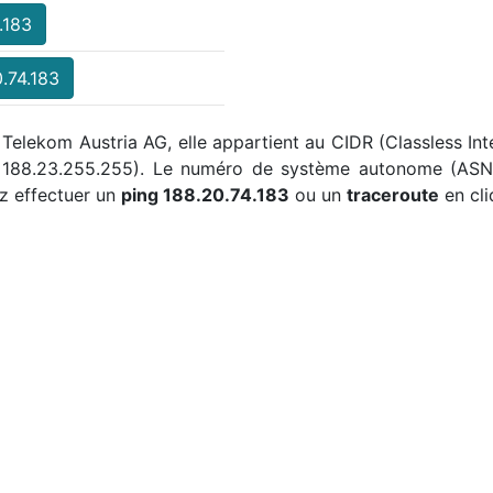
.183
.74.183
1 Telekom Austria AG, elle appartient au CIDR (Classless Int
à 188.23.255.255). Le numéro de système autonome (ASN)
z effectuer un
ping 188.20.74.183
ou un
traceroute
en cli