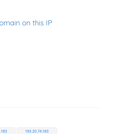
omain on this IP
.183
193.20.74.183