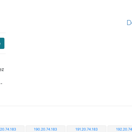
D
e
ez
i-
.20.74.183
190.20.74.183
191.20.74.183
192.20.74