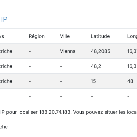
 IP
ys
Région
Ville
Latitude
Lon
triche
-
Vienna
48,2085
16,3
triche
-
-
48,2
16,
triche
-
-
15
48
-
-
-
-
P pour localiser 188.20.74.183. Vous pouvez situer les locat
iche