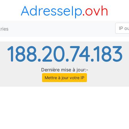
AdresseIp
.ovh
ries
188.20.74.183
Dernière mise à jour:-
Mettre à jour votre IP