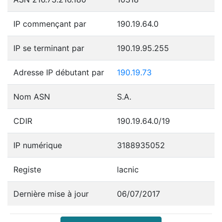
IP commençant par
190.19.64.0
IP se terminant par
190.19.95.255
Adresse IP débutant par
190.19.73
Nom ASN
S.A.
CDIR
190.19.64.0/19
IP numérique
3188935052
Registe
lacnic
Dernière mise à jour
06/07/2017