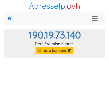
AdresseIp
.ovh
190.19.73.140
Dernière mise à jour:-
Mettre à jour votre IP