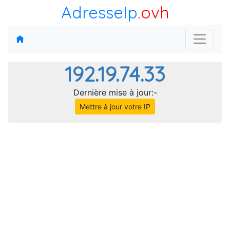
AdresseIp
.ovh
192.19.74.33
Dernière mise à jour:-
Mettre à jour votre IP