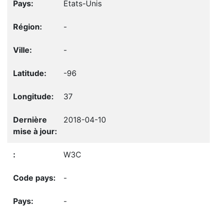
États-Unis
-
-
-96
37
2018-04-10
W3C
-
-