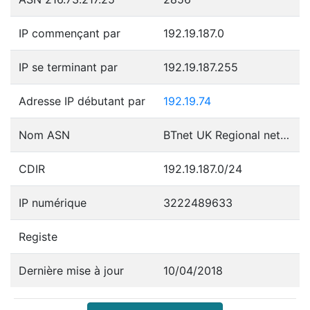
IP commençant par
192.19.187.0
IP se terminant par
192.19.187.255
Adresse IP débutant par
192.19.74
Nom ASN
BTnet UK Regional network
CDIR
192.19.187.0/24
IP numérique
3222489633
Registe
Dernière mise à jour
10/04/2018