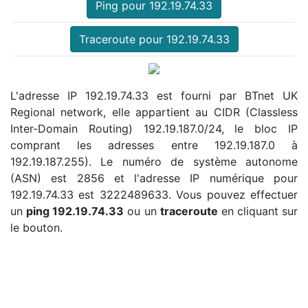
Ping pour 192.19.74.33
Traceroute pour 192.19.74.33
L'adresse IP 192.19.74.33 est fourni par BTnet UK
Regional network, elle appartient au CIDR (Classless
Inter-Domain Routing) 192.19.187.0/24, le bloc IP
comprant les adresses entre 192.19.187.0 à
192.19.187.255). Le numéro de système autonome
(ASN) est 2856 et l'adresse IP numérique pour
192.19.74.33 est 3222489633. Vous pouvez effectuer
un
ping 192.19.74.33
ou un
traceroute
en cliquant sur
le bouton.