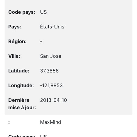
US
États-Unis
-
San Jose
37,3856
-121,8853
2018-04-10
MaxMind
US