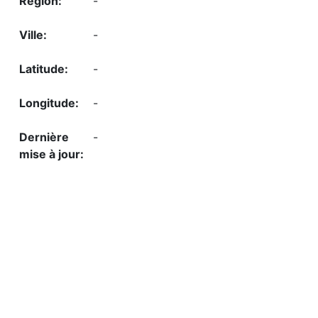
-
-
-
-
-