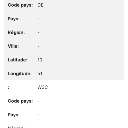
DE
-
-
-
10
51
W3C
-
-