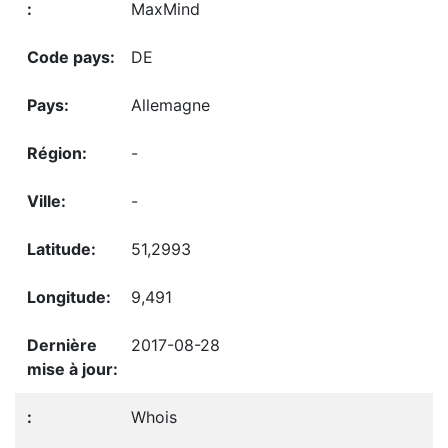
MaxMind
DE
Allemagne
-
-
51,2993
9,491
2017-08-28
Whois