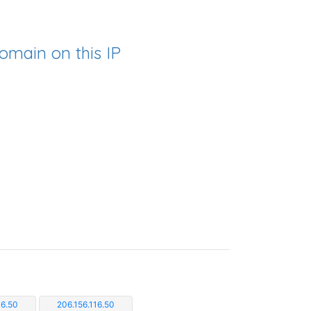
omain on this IP
16.50
206.156.116.50