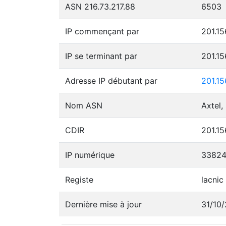
ASN 216.73.217.88
6503
IP commençant par
201.15
IP se terminant par
201.15
Adresse IP débutant par
201.15
Nom ASN
Axtel,
CDIR
201.15
IP numérique
33824
Registe
lacnic
Dernière mise à jour
31/10