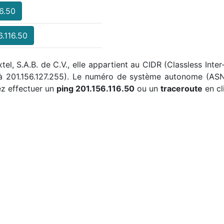
6.50
6.116.50
xtel, S.A.B. de C.V., elle appartient au CIDR (Classless Inte
 à 201.156.127.255). Le numéro de système autonome (ASN
z effectuer un
ping 201.156.116.50
ou un
traceroute
en cl