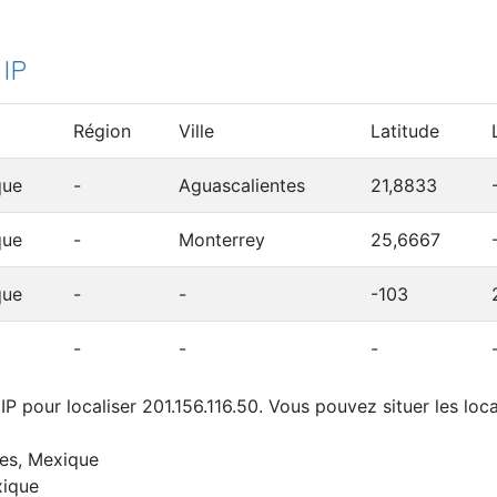
 IP
Région
Ville
Latitude
que
-
Aguascalientes
21,8833
que
-
Monterrey
25,6667
que
-
-
-103
-
-
-
P pour localiser 201.156.116.50. Vous pouvez situer les loca
tes, Mexique
xique