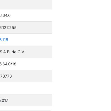
6.64.0
6.127.255
6.116
 S.A.B. de C.V.
6.64.0/18
73778
/2017