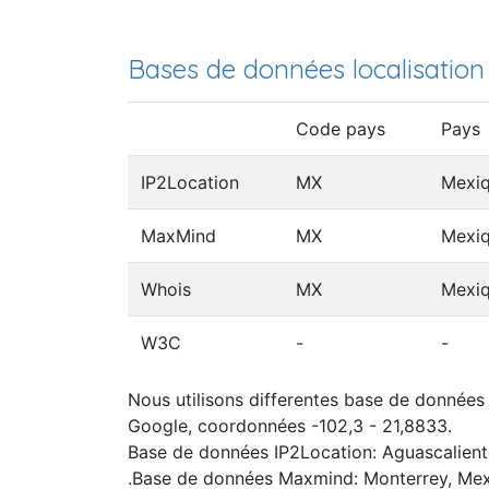
Bases de données localisation
Code pays
Pays
IP2Location
MX
Mexi
MaxMind
MX
Mexi
Whois
MX
Mexi
W3C
-
-
Nous utilisons differentes base de données I
Google, coordonnées -102,3 - 21,8833.
Base de données IP2Location: Aguascalien
.Base de données Maxmind: Monterrey, Me