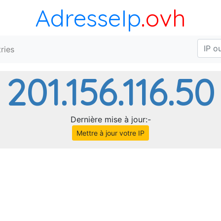
AdresseIp
.ovh
ries
201.156.116.50
Dernière mise à jour:-
Mettre à jour votre IP