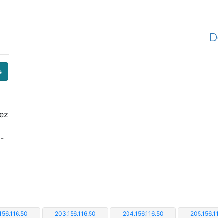
D
e
iez
i-
156.116.50
203.156.116.50
204.156.116.50
205.156.1