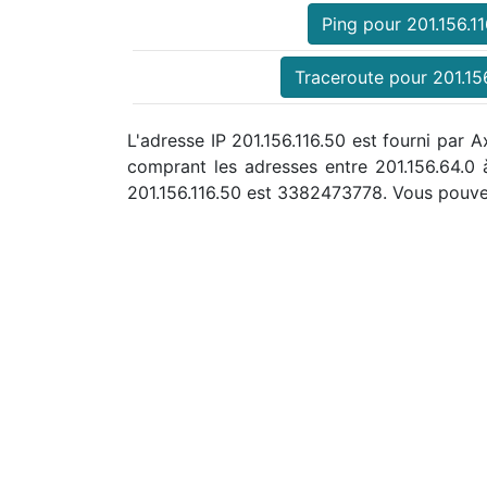
Ping pour 201.156.11
Traceroute pour 201.15
L'adresse IP 201.156.116.50 est fourni par A
comprant les adresses entre 201.156.64.0
201.156.116.50 est 3382473778. Vous pouve