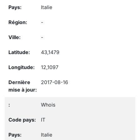
Italie
-
-
43,1479
12,1097
2017-08-16
Whois
IT
Italie