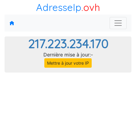
AdresseIp
.ovh
217.223.234.170
Dernière mise à jour:-
Mettre à jour votre IP