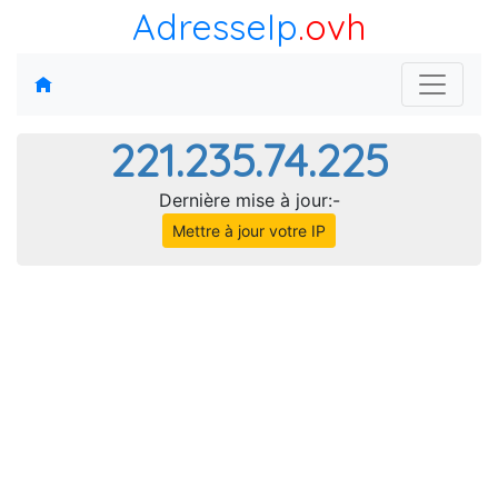
AdresseIp
.ovh
221.235.74.225
Dernière mise à jour:-
Mettre à jour votre IP