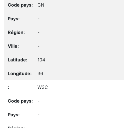
CN
-
-
-
104
36
W3C
-
-