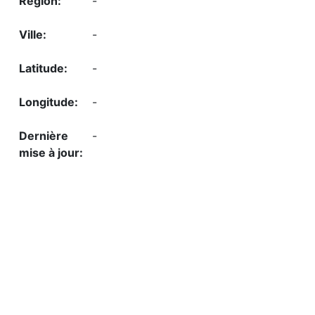
-
-
-
-
-