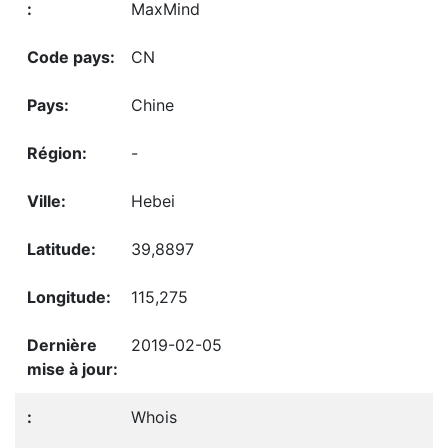
MaxMind
CN
Chine
-
Hebei
39,8897
115,275
2019-02-05
Whois