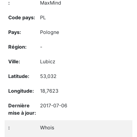
MaxMind
PL
Pologne
-
Lubicz
53,032
18,7623
2017-07-06
Whois