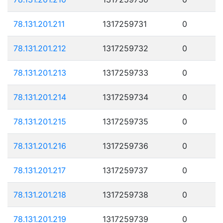
78.131.201.211
1317259731
0
78.131.201.212
1317259732
0
78.131.201.213
1317259733
0
78.131.201.214
1317259734
0
78.131.201.215
1317259735
0
78.131.201.216
1317259736
0
78.131.201.217
1317259737
0
78.131.201.218
1317259738
0
78.131.201.219
1317259739
0