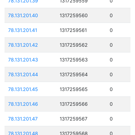
78.131.201.39
1317259559
0
78.131.201.40
1317259560
0
78.131.201.41
1317259561
0
78.131.201.42
1317259562
0
78.131.201.43
1317259563
0
78.131.201.44
1317259564
0
78.131.201.45
1317259565
0
78.131.201.46
1317259566
0
78.131.201.47
1317259567
0
78.131.201.48
1317259568
0