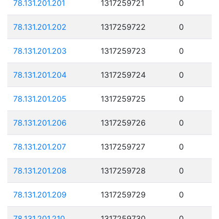
78.131.201.201
1317259721
0
78.131.201.202
1317259722
0
78.131.201.203
1317259723
0
78.131.201.204
1317259724
0
78.131.201.205
1317259725
0
78.131.201.206
1317259726
0
78.131.201.207
1317259727
0
78.131.201.208
1317259728
0
78.131.201.209
1317259729
0
78.131.201.210
1317259730
0