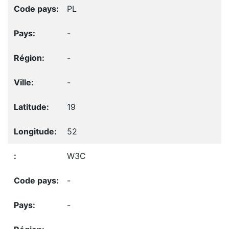
PL
-
-
-
19
52
W3C
-
-