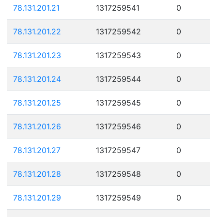
78.131.201.21
1317259541
0
78.131.201.22
1317259542
0
78.131.201.23
1317259543
0
78.131.201.24
1317259544
0
78.131.201.25
1317259545
0
78.131.201.26
1317259546
0
78.131.201.27
1317259547
0
78.131.201.28
1317259548
0
78.131.201.29
1317259549
0