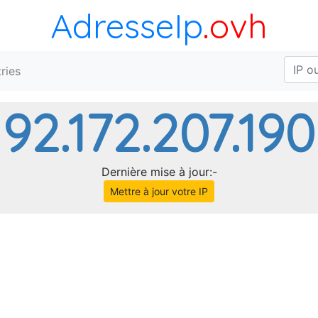
AdresseIp
.ovh
ries
92.172.207.190
Dernière mise à jour:-
Mettre à jour votre IP