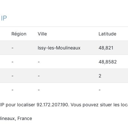
 IP
Région
Ville
Latitude
-
Issy-les-Moulineaux
48,821
-
-
48,8582
-
-
2
-
-
-
P pour localiser 92.172.207.190. Vous pouvez situer les loca
lineaux, France