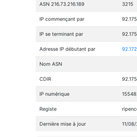
ASN 216.73.216.189
3215
IP commençant par
92.175
IP se terminant par
92.175
Adresse IP débutant par
92.17
Nom ASN
CDIR
92.175
IP numérique
15548
Registe
ripenc
Dernière mise à jour
11/08