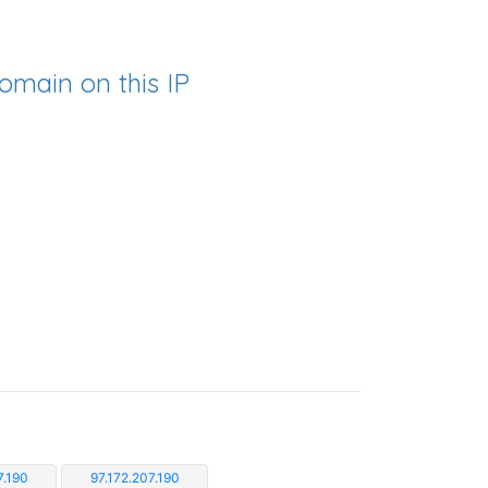
omain on this IP
7.190
97.172.207.190