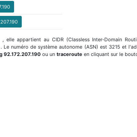
7.190
.207.190
r , elle appartient au CIDR (Classless Inter-Domain Routi
5). Le numéro de système autonome (ASN) est 3215 et l'ad
g 92.172.207.190
ou un
traceroute
en cliquant sur le bout