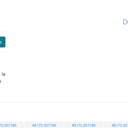
D
e
 la
s
72.207.190
94.172.207.190
95.172.207.190
96.172.20