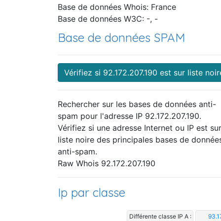
Base de données Whois: France
Base de données W3C: -, -
Base de données SPAM
Vérifiez si 92.172.207.190 est sur liste noir
Rechercher sur les bases de données anti-
spam pour l'adresse IP 92.172.207.190.
Vérifiez si une adresse Internet ou IP est sur
liste noire des principales bases de donnée
anti-spam.
Raw Whois 92.172.207.190
Ip par classe
Différente classe IP A :
93.1