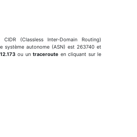
u CIDR (Classless Inter-Domain Routing)
o de système autonome (ASN) est 263740 et
112.173
ou un
traceroute
en cliquant sur le