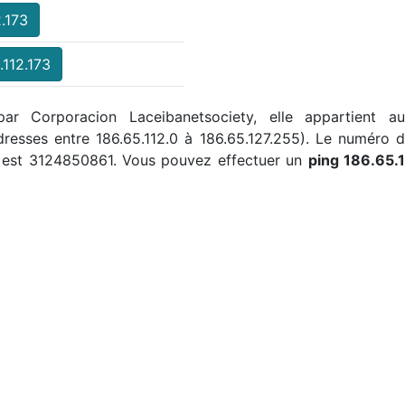
2.173
.112.173
 par Corporacion Laceibanetsociety, elle appartient a
 adresses entre 186.65.112.0 à 186.65.127.255). Le numér
73 est 3124850861. Vous pouvez effectuer un
ping 186.65.