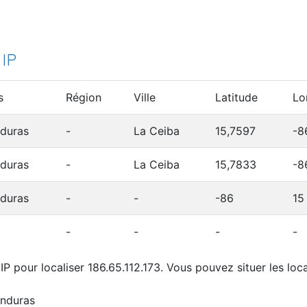
 IP
s
Région
Ville
Latitude
Lo
duras
-
La Ceiba
15,7597
-8
duras
-
La Ceiba
15,7833
-8
duras
-
-
-86
15
-
-
-
-
P pour localiser 186.65.112.173. Vous pouvez situer les loca
onduras