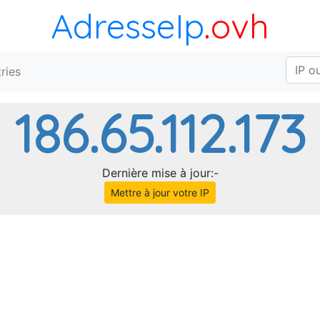
AdresseIp
.ovh
ries
186.65.112.173
Dernière mise à jour:-
Mettre à jour votre IP